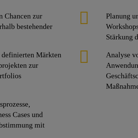
on Chancen zur
Planung u
rhalb bestehender
Workshops
Stärkung 
definierten Märkten
Analyse v
projekten zur
Anwendung
tfolios
Geschäftsc
Maßnahm
sprozesse,
ness Cases und
Abstimmung mit