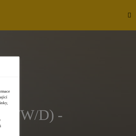
ormace
ající
ánky,
M/W/D) -
y
i