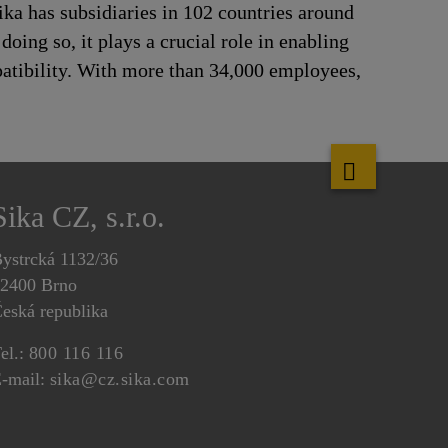
ika has subsidiaries in 102 countries around
oing so, it plays a crucial role in enabling
patibility. With more than 34,000 employees,
Sika CZ, s.r.o.
ystrcká 1132/36
2400 Brno
eská republika
el.:
800 116 116
-mail:
sika@cz.sika.com