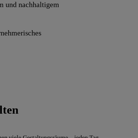
em und nachhaltigem
rnehmerisches
lten
hnen viele Gestaltungs­räume – jeden Tag