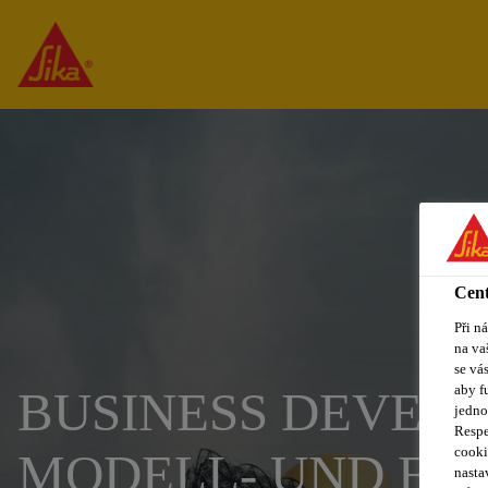
Cent
Při n
na va
se vá
aby f
BUSINESS DEVELO
jedno
Respe
cooki
MODELL- UND F
nasta