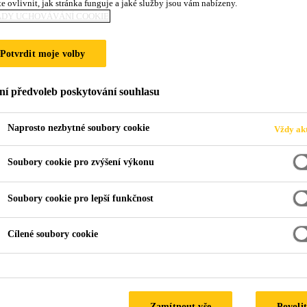
e ovlivnit, jak stránka funguje a jaké služby jsou vám nabízeny.
ADY UCHOVÁVÁNÍ COOKIE
Potvrdit moje volby
ní předvoleb poskytování souhlasu
Naprosto nezbytné soubory cookie
Vždy akt
Soubory cookie pro zvýšení výkonu
Soubory cookie pro lepší funkčnost
Cílené soubory cookie
Zamítnout vše
Povolit