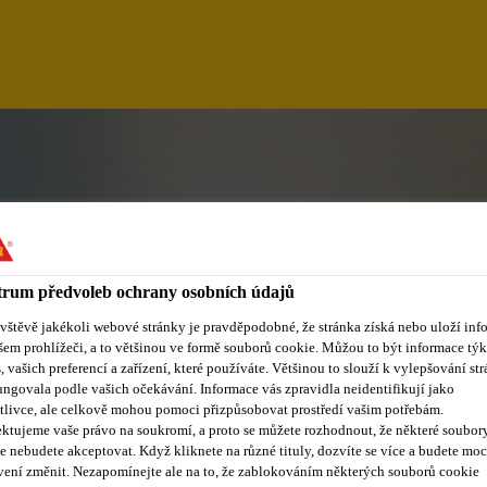
rum předvoleb ochrany osobních údajů
ávštěvě jakékoli webové stránky je pravděpodobné, že stránka získá nebo uloží inf
šem prohlížeči, a to většinou ve formě souborů cookie. Můžou to být informace týk
s, vašich preferencí a zařízení, které používáte. Většinou to slouží k vylepšování str
ungovala podle vašich očekávání. Informace vás zpravidla neidentifikují jako
PMENT MANAGER (
tlivce, ale celkově mohou pomoci přizpůsobovat prostředí vašim potřebám.
ktujeme vaše právo na soukromí, a proto se můžete rozhodnout, že některé soubor
e nebudete akceptovat. Když kliknete na různé tituly, dozvíte se více a budete moc
ORMENBAUPASTEN
vení změnit. Nezapomínejte ale na to, že zablokováním některých souborů cookie