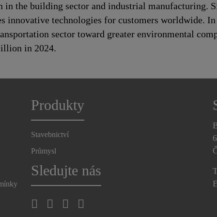
n in the building sector and industrial manufacturing. S
es innovative technologies for customers worldwide. In d
transportation sector toward greater environmental com
llion in 2024.
Produkty
B
Stavebnictví
6
Č
Průmysl
Sledujte nás
T
E
dmínky