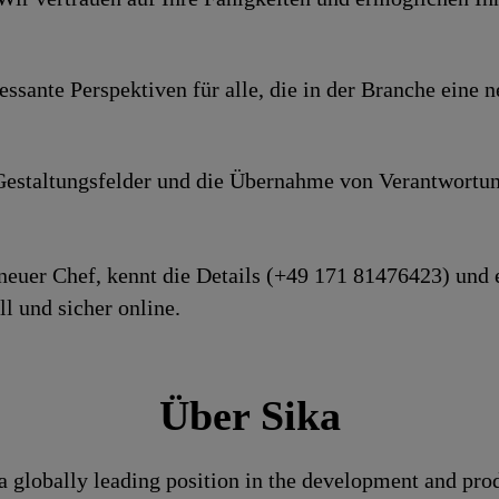
es­sante Perspek­tiven für alle, die in der Branche ein
e­stal­tungs­felder und die Über­nahme von Ver­ant­wor­tun
r neuer Chef, kennt die Details (+49 171 81476423) und 
l und sicher online.
Über Sika
a globally leading position in the development and pro