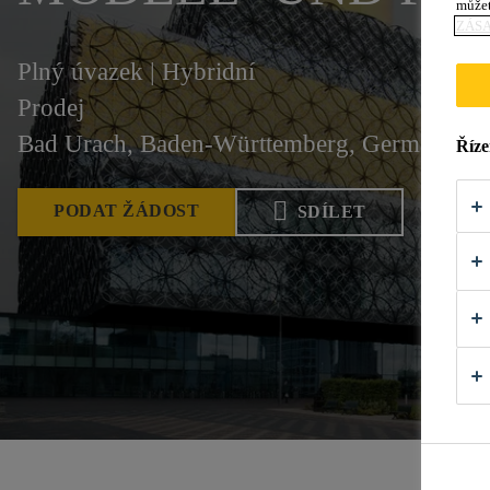
můžet
ZÁS
Plný úvazek | Hybridní
Prodej
Bad Urach, Baden-Württemberg, Germany
Říze
PODAT ŽÁDOST
SDÍLET