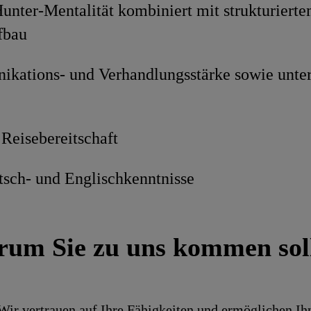
unter-Mentalität kombiniert mit strukturiert
fbau
kations- und Verhandlungsstärke sowie unte
 Reisebereitschaft
tsch- und Englischkenntnisse
um Sie zu uns kommen sol
 Wir ver­trauen auf Ihre Fähig­keiten und ermög­lichen I