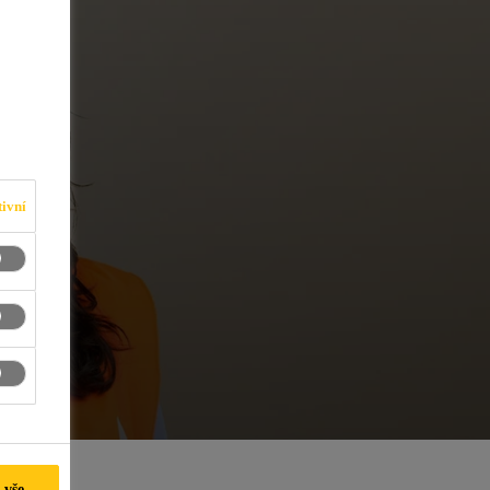
ivní
 vše