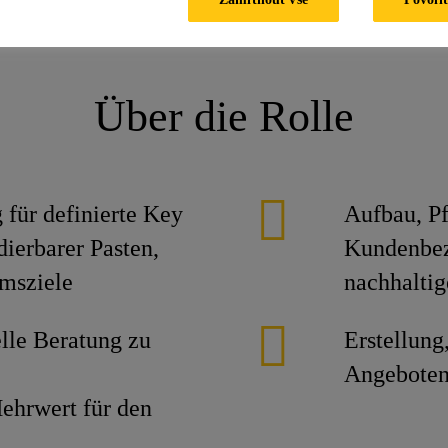
Business Development Manager (m/w/d) - Modell- und Formenbaup
Über die Rolle
 für definierte Key
Aufbau, Pf
ierbarer Pasten,
Kundenbez
msziele
nachhalti
lle Beratung zu
Erstellung
Angeboten
hrwert für den