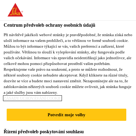
Centrum předvoleb ochrany osobních údajů
Při návštěvě jakékoli webové stránky je pravděpodobné, že stránka získá nebo
uloží informace na vašem prohlížeči, a to většinou ve formě souborů cookie.
SALES MANAGER
Můžou to být informace týkající se vás, vašich preferencí a zařízení, které
používáte. Většinou to slouží k vylepšování stránky, aby fungovala podle
vašich očekávání. Informace vás zpravidla neidentifikují jako jednotlivce, ale
celkově mohou pomoci přizpůsobovat prostředí vašim potřebám.
Respektujeme vaše právo na soukromí, a proto se můžete rozhodnout, že
Plný úvazek
některé soubory cookie nebudete akceptovat. Když kliknete na různé tituly,
Prodej
dozvíte se více a budete moci nastavení změnit. Nezapomínejte ale na to, že
zablokováním některých souborů cookie můžete ovlivnit, jak stránka funguje
Sambhajinagar, Maharashtra, India
a jaké služby jsou vám nabízeny.
ZÁSADY UCHOVÁVÁNÍ COOKIE
PODAT ŽÁDOST
SDÍLET
Potvrdit moje volby
Řízení předvoleb poskytování souhlasu