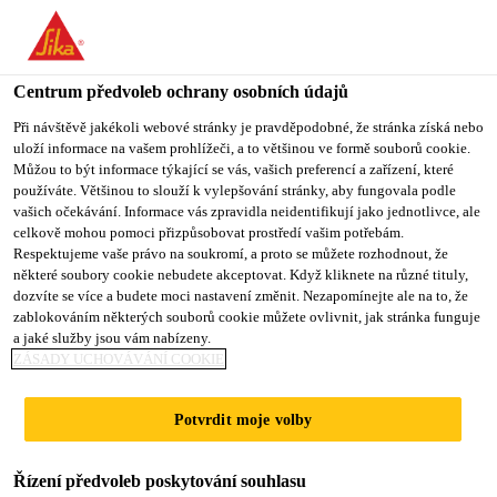
Centrum předvoleb ochrany osobních údajů
Při návštěvě jakékoli webové stránky je pravděpodobné, že stránka získá nebo
uloží informace na vašem prohlížeči, a to většinou ve formě souborů cookie.
MANAGER - FINANCE
Můžou to být informace týkající se vás, vašich preferencí a zařízení, které
používáte. Většinou to slouží k vylepšování stránky, aby fungovala podle
vašich očekávání. Informace vás zpravidla neidentifikují jako jednotlivce, ale
AND ACCOUNTS
celkově mohou pomoci přizpůsobovat prostředí vašim potřebám.
Respektujeme vaše právo na soukromí, a proto se můžete rozhodnout, že
některé soubory cookie nebudete akceptovat. Když kliknete na různé tituly,
dozvíte se více a budete moci nastavení změnit. Nezapomínejte ale na to, že
Plný úvazek
zablokováním některých souborů cookie můžete ovlivnit, jak stránka funguje
a jaké služby jsou vám nabízeny.
Finance
ZÁSADY UCHOVÁVÁNÍ COOKIE
Navi Mumbai, Maharashtra, India
Potvrdit moje volby
PODAT ŽÁDOST
SDÍLET
Řízení předvoleb poskytování souhlasu