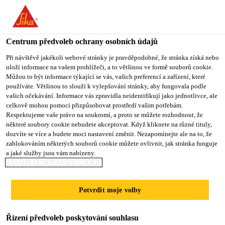
Centrum předvoleb ochrany osobních údajů
Při návštěvě jakékoli webové stránky je pravděpodobné, že stránka získá nebo
uloží informace na vašem prohlížeči, a to většinou ve formě souborů cookie.
DIGITAL MARKETING
Můžou to být informace týkající se vás, vašich preferencí a zařízení, které
používáte. Většinou to slouží k vylepšování stránky, aby fungovala podle
vašich očekávání. Informace vás zpravidla neidentifikují jako jednotlivce, ale
OFFICER
celkově mohou pomoci přizpůsobovat prostředí vašim potřebám.
Respektujeme vaše právo na soukromí, a proto se můžete rozhodnout, že
některé soubory cookie nebudete akceptovat. Když kliknete na různé tituly,
dozvíte se více a budete moci nastavení změnit. Nezapomínejte ale na to, že
Plný úvazek
zablokováním některých souborů cookie můžete ovlivnit, jak stránka funguje
a jaké služby jsou vám nabízeny.
Prodej
ZÁSADY UCHOVÁVÁNÍ COOKIE
Taguig, Metro Manila, Philippines
Potvrdit moje volby
PODAT ŽÁDOST
SDÍLET
Řízení předvoleb poskytování souhlasu