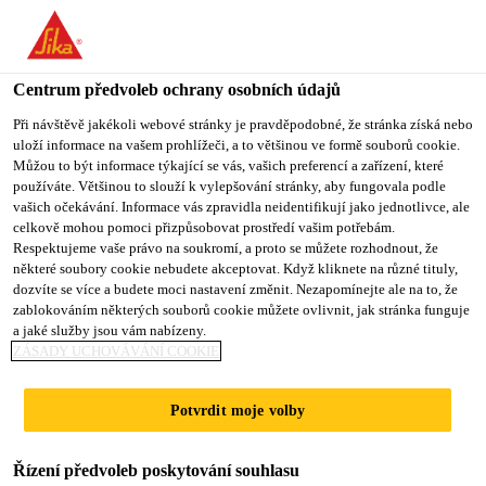
Centrum předvoleb ochrany osobních údajů
Při návštěvě jakékoli webové stránky je pravděpodobné, že stránka získá nebo
uloží informace na vašem prohlížeči, a to většinou ve formě souborů cookie.
PASANTE DE
Můžou to být informace týkající se vás, vašich preferencí a zařízení, které
používáte. Většinou to slouží k vylepšování stránky, aby fungovala podle
vašich očekávání. Informace vás zpravidla neidentifikují jako jednotlivce, ale
CUSTOMER SERVICE
celkově mohou pomoci přizpůsobovat prostředí vašim potřebám.
Respektujeme vaše právo na soukromí, a proto se můžete rozhodnout, že
některé soubory cookie nebudete akceptovat. Když kliknete na různé tituly,
dozvíte se více a budete moci nastavení změnit. Nezapomínejte ale na to, že
Stážista
zablokováním některých souborů cookie můžete ovlivnit, jak stránka funguje
a jaké služby jsou vám nabízeny.
Zákaznický servis
ZÁSADY UCHOVÁVÁNÍ COOKIE
Caseros, Buenos Aires Province, Argentina
Potvrdit moje volby
PODAT ŽÁDOST
SDÍLET
Řízení předvoleb poskytování souhlasu