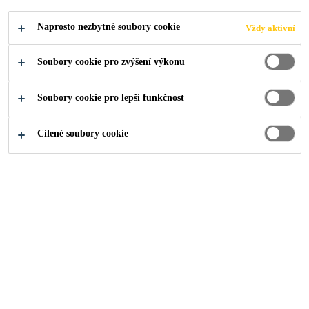
PODAT ŽÁDOST
SDÍLET
Naprosto nezbytné soubory cookie
Vždy aktivní
Soubory cookie pro zvýšení výkonu
Soubory cookie pro lepší funkčnost
Cílené soubory cookie
O nás
...
Executive Import Buyer (Supply Chain)_Outs