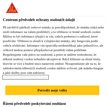
Centrum předvoleb ochrany osobních údajů
Při návštěvě jakékoli webové stránky je pravděpodobné, že stránka získá nebo
uloží informace na vašem prohlížeči, a to většinou ve formě souborů cookie.
EXECUTIVE IMPORT
Můžou to být informace týkající se vás, vašich preferencí a zařízení, které
používáte. Většinou to slouží k vylepšování stránky, aby fungovala podle
vašich očekávání. Informace vás zpravidla neidentifikují jako jednotlivce, ale
BUYER (SUPPLY
celkově mohou pomoci přizpůsobovat prostředí vašim potřebám.
Respektujeme vaše právo na soukromí, a proto se můžete rozhodnout, že
CHAIN)_OUTSIDE FTE
některé soubory cookie nebudete akceptovat. Když kliknete na různé tituly,
dozvíte se více a budete moci nastavení změnit. Nezapomínejte ale na to, že
zablokováním některých souborů cookie můžete ovlivnit, jak stránka funguje
a jaké služby jsou vám nabízeny.
Plný úvazek
ZÁSADY UCHOVÁVÁNÍ COOKIE
Dodavatelský řetězec
Potvrdit moje volby
Navi Mumbai, Maharashtra, India
Řízení předvoleb poskytování souhlasu