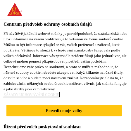
Centrum předvoleb ochrany osobních údajů
Při návštěvě jakékoli webové stránky je pravděpodobné, že stránka získá nebo
uloží informace na vašem prohlížeči, a to většinou ve formě souborů cookie.
SALES ASSOCIATE
Můžou to být informace týkající se vás, vašich preferencí a zařízení, které
používáte. Většinou to slouží k vylepšování stránky, aby fungovala podle
vašich očekávání. Informace vás zpravidla neidentifikují jako jednotlivce, ale
celkově mohou pomoci přizpůsobovat prostředí vašim potřebám.
Respektujeme vaše právo na soukromí, a proto se můžete rozhodnout, že
Plný úvazek
některé soubory cookie nebudete akceptovat. Když kliknete na různé tituly,
Prodej
dozvíte se více a budete moci nastavení změnit. Nezapomínejte ale na to, že
zablokováním některých souborů cookie můžete ovlivnit, jak stránka funguje
Houston, Texas, United States
a jaké služby jsou vám nabízeny.
ZÁSADY UCHOVÁVÁNÍ COOKIE
60000 - 80000 USD per year
Potvrdit moje volby
PODAT ŽÁDOST
SDÍLET
Řízení předvoleb poskytování souhlasu