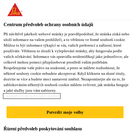
Centrum předvoleb ochrany osobních údajů
Při návštěvě jakékoli webové stránky je pravděpodobné, že stránka získá nebo
uloží informace na vašem prohlížeči, a to většinou ve formě souborů cookie.
AUSZUBILDENDER
Můžou to být informace týkající se vás, vašich preferencí a zařízení, které
používáte. Většinou to slouží k vylepšování stránky, aby fungovala podle
vašich očekávání. Informace vás zpravidla neidentifikují jako jednotlivce, ale
(M/W/D)
celkově mohou pomoci přizpůsobovat prostředí vašim potřebám.
Respektujeme vaše právo na soukromí, a proto se můžete rozhodnout, že
PRODUKTIONSFACHK
některé soubory cookie nebudete akceptovat. Když kliknete na různé tituly,
dozvíte se více a budete moci nastavení změnit. Nezapomínejte ale na to, že
RAFT CHEMIE
zablokováním některých souborů cookie můžete ovlivnit, jak stránka funguje
a jaké služby jsou vám nabízeny.
ZÁSADY UCHOVÁVÁNÍ COOKIE
Plný úvazek
Potvrdit moje volby
Vzdělávání
Rosendahl, North Rhine-Westphalia,
Řízení předvoleb poskytování souhlasu