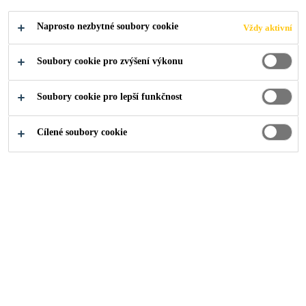
Germany
Naprosto nezbytné soubory cookie
Vždy aktivní
PODAT ŽÁDOST
SDÍLET
Soubory cookie pro zvýšení výkonu
Soubory cookie pro lepší funkčnost
Cílené soubory cookie
O nás
...
Auszubildender (m/w/d) Produktionsfachkraft