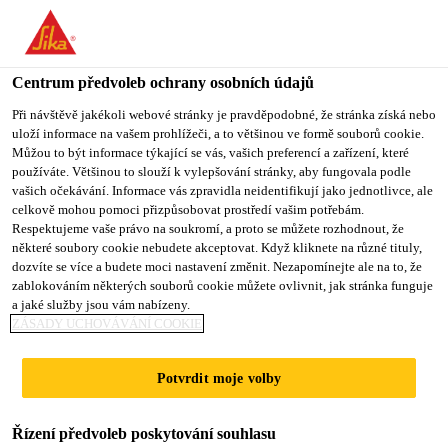
Centrum předvoleb ochrany osobních údajů
Při návštěvě jakékoli webové stránky je pravděpodobné, že stránka získá nebo
uloží informace na vašem prohlížeči, a to většinou ve formě souborů cookie.
CREDIT &
Můžou to být informace týkající se vás, vašich preferencí a zařízení, které
používáte. Většinou to slouží k vylepšování stránky, aby fungovala podle
vašich očekávání. Informace vás zpravidla neidentifikují jako jednotlivce, ale
COLLECTIONS
celkově mohou pomoci přizpůsobovat prostředí vašim potřebám.
Respektujeme vaše právo na soukromí, a proto se můžete rozhodnout, že
SUPERVISOR-
některé soubory cookie nebudete akceptovat. Když kliknete na různé tituly,
dozvíte se více a budete moci nastavení změnit. Nezapomínejte ale na to, že
ROOFING
zablokováním některých souborů cookie můžete ovlivnit, jak stránka funguje
a jaké služby jsou vám nabízeny.
ZÁSADY UCHOVÁVÁNÍ COOKIE
Plný úvazek
Potvrdit moje volby
Finance
Rutherford, New Jersey, United States
Řízení předvoleb poskytování souhlasu