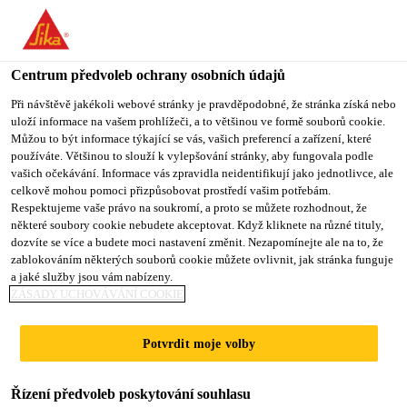
Centrum předvoleb ochrany osobních údajů
Při návštěvě jakékoli webové stránky je pravděpodobné, že stránka získá nebo
uloží informace na vašem prohlížeči, a to většinou ve formě souborů cookie.
PRODUCTION
Můžou to být informace týkající se vás, vašich preferencí a zařízení, které
používáte. Většinou to slouží k vylepšování stránky, aby fungovala podle
vašich očekávání. Informace vás zpravidla neidentifikují jako jednotlivce, ale
ENGINEER
celkově mohou pomoci přizpůsobovat prostředí vašim potřebám.
Respektujeme vaše právo na soukromí, a proto se můžete rozhodnout, že
některé soubory cookie nebudete akceptovat. Když kliknete na různé tituly,
dozvíte se více a budete moci nastavení změnit. Nezapomínejte ale na to, že
Plný úvazek
zablokováním některých souborů cookie můžete ovlivnit, jak stránka funguje
a jaké služby jsou vám nabízeny.
Výroba
ZÁSADY UCHOVÁVÁNÍ COOKIE
Rabigh, Makkah Province, Saudi Arabia
Potvrdit moje volby
PODAT ŽÁDOST
SDÍLET
Řízení předvoleb poskytování souhlasu