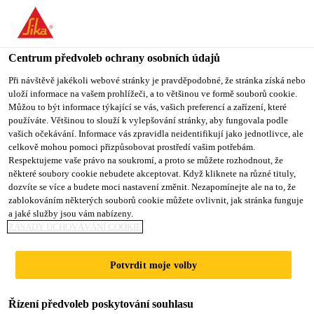
Centrum předvoleb ochrany osobních údajů
Při návštěvě jakékoli webové stránky je pravděpodobné, že stránka získá nebo
uloží informace na vašem prohlížeči, a to většinou ve formě souborů cookie.
GENERALISTA DE
Můžou to být informace týkající se vás, vašich preferencí a zařízení, které
používáte. Většinou to slouží k vylepšování stránky, aby fungovala podle
vašich očekávání. Informace vás zpravidla neidentifikují jako jednotlivce, ale
RECURSOS HUMANOS
celkově mohou pomoci přizpůsobovat prostředí vašim potřebám.
Respektujeme vaše právo na soukromí, a proto se můžete rozhodnout, že
některé soubory cookie nebudete akceptovat. Když kliknete na různé tituly,
dozvíte se více a budete moci nastavení změnit. Nezapomínejte ale na to, že
Plný úvazek
zablokováním některých souborů cookie můžete ovlivnit, jak stránka funguje
a jaké služby jsou vám nabízeny.
Human Resources
ZÁSADY UCHOVÁVÁNÍ COOKIE
Guatemala City, Guatemala Department,
Guatemala
Potvrdit moje volby
Řízení předvoleb poskytování souhlasu
PODAT ŽÁDOST
SDÍLET