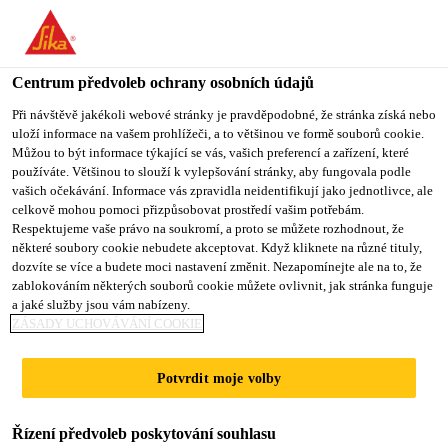
Centrum předvoleb ochrany osobních údajů
Při návštěvě jakékoli webové stránky je pravděpodobné, že stránka získá nebo
uloží informace na vašem prohlížeči, a to většinou ve formě souborů cookie.
AUSZUBILDENDER
Můžou to být informace týkající se vás, vašich preferencí a zařízení, které
používáte. Většinou to slouží k vylepšování stránky, aby fungovala podle
vašich očekávání. Informace vás zpravidla neidentifikují jako jednotlivce, ale
(M/W/D)
celkově mohou pomoci přizpůsobovat prostředí vašim potřebám.
Respektujeme vaše právo na soukromí, a proto se můžete rozhodnout, že
PRODUKTIONSFACHK
některé soubory cookie nebudete akceptovat. Když kliknete na různé tituly,
dozvíte se více a budete moci nastavení změnit. Nezapomínejte ale na to, že
RAFT CHEMIE
zablokováním některých souborů cookie můžete ovlivnit, jak stránka funguje
a jaké služby jsou vám nabízeny.
ZÁSADY UCHOVÁVÁNÍ COOKIE
Plný úvazek
Potvrdit moje volby
Vzdělávání
Stuttgart, Baden-Württemberg, Germany
Řízení předvoleb poskytování souhlasu