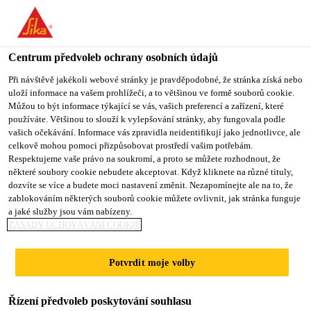
Centrum předvoleb ochrany osobních údajů
Při návštěvě jakékoli webové stránky je pravděpodobné, že stránka získá nebo
uloží informace na vašem prohlížeči, a to většinou ve formě souborů cookie.
SALES ENGINEER
Můžou to být informace týkající se vás, vašich preferencí a zařízení, které
používáte. Většinou to slouží k vylepšování stránky, aby fungovala podle
vašich očekávání. Informace vás zpravidla neidentifikují jako jednotlivce, ale
celkově mohou pomoci přizpůsobovat prostředí vašim potřebám.
Respektujeme vaše právo na soukromí, a proto se můžete rozhodnout, že
Plný úvazek
některé soubory cookie nebudete akceptovat. Když kliknete na různé tituly,
Inženýrství
dozvíte se více a budete moci nastavení změnit. Nezapomínejte ale na to, že
zablokováním některých souborů cookie můžete ovlivnit, jak stránka funguje
Manama, Capital Governorate, Bahrain
a jaké služby jsou vám nabízeny.
ZÁSADY UCHOVÁVÁNÍ COOKIE
PODAT ŽÁDOST
SDÍLET
Potvrdit moje volby
Řízení předvoleb poskytování souhlasu