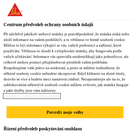
Centrum předvoleb ochrany osobních údajů
Při návštěvě jakékoli webové stránky je pravděpodobné, že stránka získá nebo
uloží informace na vašem prohlížeči, a to většinou ve formě souborů cookie.
PRODUCTION
Můžou to být informace týkající se vás, vašich preferencí a zařízení, které
používáte. Většinou to slouží k vylepšování stránky, aby fungovala podle
vašich očekávání. Informace vás zpravidla neidentifikují jako jednotlivce, ale
SUPERVISOR
celkově mohou pomoci přizpůsobovat prostředí vašim potřebám.
Respektujeme vaše právo na soukromí, a proto se můžete rozhodnout, že
některé soubory cookie nebudete akceptovat. Když kliknete na různé tituly,
dozvíte se více a budete moci nastavení změnit. Nezapomínejte ale na to, že
Plný úvazek
zablokováním některých souborů cookie můžete ovlivnit, jak stránka funguje
a jaké služby jsou vám nabízeny.
Jiné
ZÁSADY UCHOVÁVÁNÍ COOKIE
Port Klang, Selangor, Malaysia
Potvrdit moje volby
PODAT ŽÁDOST
SDÍLET
Řízení předvoleb poskytování souhlasu