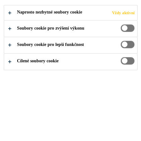
PODAT ŽÁDOST
SDÍLET
Naprosto nezbytné soubory cookie
Vždy aktivní
Soubory cookie pro zvýšení výkonu
Soubory cookie pro lepší funkčnost
Cílené soubory cookie
O nás
...
Key-Account-Manager (m/w/d) Zementadditiv