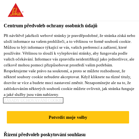
Centrum předvoleb ochrany osobních údajů
Při návštěvě jakékoli webové stránky je pravděpodobné, že stránka získá nebo
uloží informace na vašem prohlížeči, a to většinou ve formě souborů cookie.
KEY-ACCOUNT-
Můžou to být informace týkající se vás, vašich preferencí a zařízení, které
používáte. Většinou to slouží k vylepšování stránky, aby fungovala podle
vašich očekávání. Informace vás zpravidla neidentifikují jako jednotlivce, ale
MANAGER (M/W/D)
celkově mohou pomoci přizpůsobovat prostředí vašim potřebám.
Respektujeme vaše právo na soukromí, a proto se můžete rozhodnout, že
ZEMENTADDITIVE
některé soubory cookie nebudete akceptovat. Když kliknete na různé tituly,
dozvíte se více a budete moci nastavení změnit. Nezapomínejte ale na to, že
zablokováním některých souborů cookie můžete ovlivnit, jak stránka funguje
a jaké služby jsou vám nabízeny.
Plný úvazek | Hybridní
ZÁSADY UCHOVÁVÁNÍ COOKIE
Prodej
Potvrdit moje volby
Leimen, Baden-Württemberg, Germany
Řízení předvoleb poskytování souhlasu