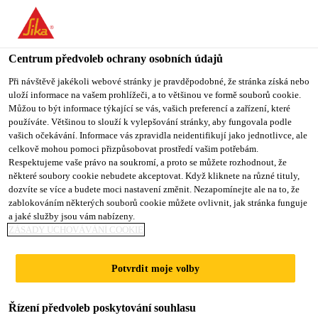
Centrum předvoleb ochrany osobních údajů
Při návštěvě jakékoli webové stránky je pravděpodobné, že stránka získá nebo
uloží informace na vašem prohlížeči, a to většinou ve formě souborů cookie.
SECURITY GUARD
Můžou to být informace týkající se vás, vašich preferencí a zařízení, které
používáte. Většinou to slouží k vylepšování stránky, aby fungovala podle
vašich očekávání. Informace vás zpravidla neidentifikují jako jednotlivce, ale
celkově mohou pomoci přizpůsobovat prostředí vašim potřebám.
Respektujeme vaše právo na soukromí, a proto se můžete rozhodnout, že
Plný úvazek
některé soubory cookie nebudete akceptovat. Když kliknete na různé tituly,
Zákaznický servis
dozvíte se více a budete moci nastavení změnit. Nezapomínejte ale na to, že
zablokováním některých souborů cookie můžete ovlivnit, jak stránka funguje
Ksar-Said, Tunis Governorate, Tunisia
a jaké služby jsou vám nabízeny.
ZÁSADY UCHOVÁVÁNÍ COOKIE
PODAT ŽÁDOST
SDÍLET
Potvrdit moje volby
Řízení předvoleb poskytování souhlasu