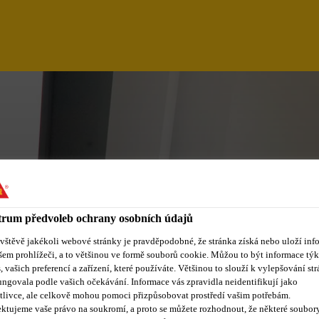
rum předvoleb ochrany osobních údajů
ávštěvě jakékoli webové stránky je pravděpodobné, že stránka získá nebo uloží inf
šem prohlížeči, a to většinou ve formě souborů cookie. Můžou to být informace týk
IFICATION MANAGE
s, vašich preferencí a zařízení, které používáte. Většinou to slouží k vylepšování str
ungovala podle vašich očekávání. Informace vás zpravidla neidentifikují jako
tlivce, ale celkově mohou pomoci přizpůsobovat prostředí vašim potřebám.
ktujeme vaše právo na soukromí, a proto se můžete rozhodnout, že některé soubor