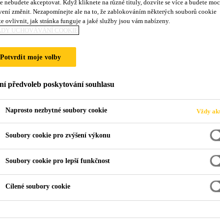
e nebudete akceptovat. Když kliknete na různé tituly, dozvíte se více a budete moc
vení změnit. Nezapomínejte ale na to, že zablokováním některých souborů cookie
e ovlivnit, jak stránka funguje a jaké služby jsou vám nabízeny.
ADY UCHOVÁVÁNÍ COOKIE
Potvrdit moje volby
ní předvoleb poskytování souhlasu
Naprosto nezbytné soubory cookie
Vždy akt
Soubory cookie pro zvýšení výkonu
Soubory cookie pro lepší funkčnost
Cílené soubory cookie