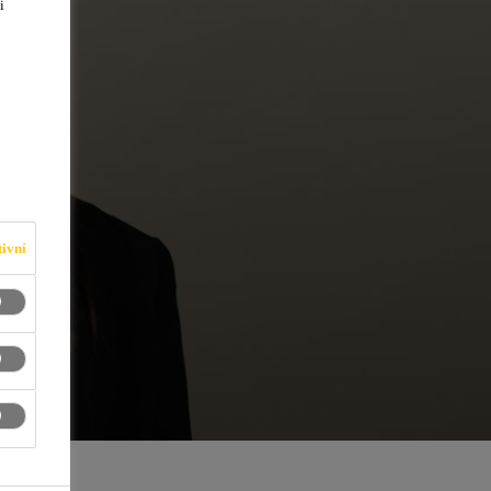
i
ivní