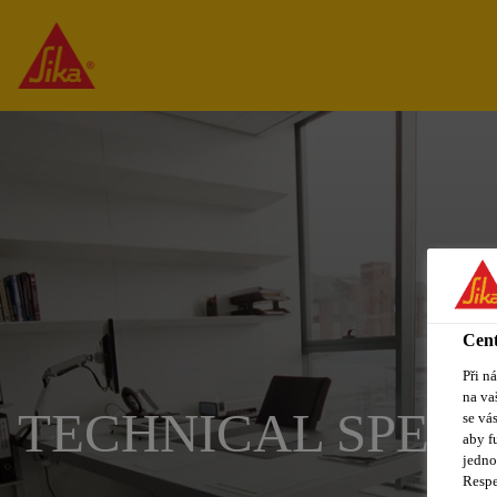
Cent
Při n
na va
TECHNICAL SPEC
se vá
aby f
jedno
Respe