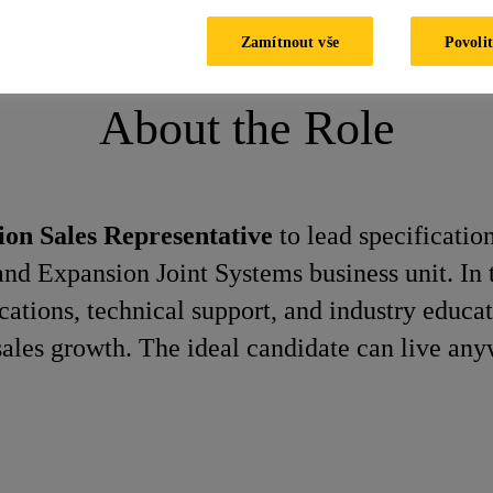
Technical Specification Manager
Zamítnout vše
Povolit
About the Role
tion Sales Representative
to lead specificati
nd Expansion Joint Systems business unit. In th
cations, technical support, and industry educ
sales growth. The ideal candidate can live any