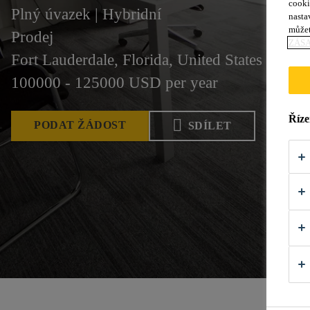
cooki
Plný úvazek | Hybridní
nasta
můžet
Prodej
ZÁS
Fort Lauderdale, Florida, United States
100000 - 125000 USD per year
Říze
PODAT ŽÁDOST
SDÍLET