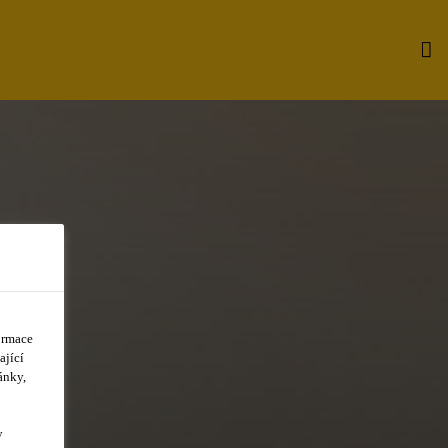
ormace
ající
R
ánky,
y