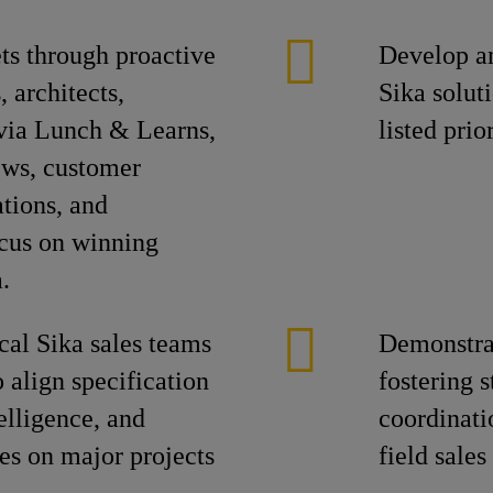
ts through proactive
Develop an
 architects,
Sika solut
 via Lunch & Learns,
listed prio
iews, customer
tions, and
ocus on winning
.
cal Sika sales teams
Demonstra
o align specification
fostering 
elligence, and
coordinati
es on major projects
field sales