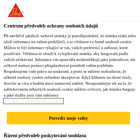
You are accessing "Sika CZ", it seems you are accessing it from
"Spojené státy". We have a dedicated website for your country.
Centrum předvoleb ochrany osobních údajů
TO SIKA
STAY ON SIKA
VYBERTE
USA
CZ
STÁT
Při návštěvě jakékoli webové stránky je pravděpodobné, že stránka získá nebo
uloží informace na vašem prohlížeči, a to většinou ve formě souborů cookie.
Můžou to být informace týkající se vás, vašich preferencí a zařízení, které
používáte. Většinou to slouží k vylepšování stránky, aby fungovala podle
Sika CZ
vašich očekávání. Informace vás zpravidla neidentifikují jako jednotlivce, ale
celkově mohou pomoci přizpůsobovat prostředí vašim potřebám.
Respektujeme vaše právo na soukromí, a proto se můžete rozhodnout, že
některé soubory cookie nebudete akceptovat. Když kliknete na různé tituly,
dozvíte se více a budete moci nastavení změnit. Nezapomínejte ale na to, že
SPOLEČNOST SIKA
zablokováním některých souborů cookie můžete ovlivnit, jak stránka funguje
a jaké služby jsou vám nabízeny.
JE VAŠÍM
ZÁSADY UCHOVÁVÁNÍ COOKIE
PARTNEREM PŘI
Potvrdit moje volby
PŘÍPRAVĚ
Řízení předvoleb poskytování souhlasu