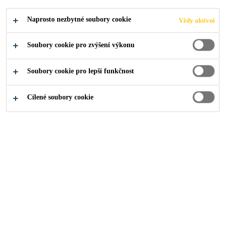
POVRCHŮ S
Naprosto nezbytné soubory cookie
Vždy aktivní
NÍZKÝM
Soubory cookie pro zvýšení výkonu
OBSAHEM
Soubory cookie pro lepší funkčnost
TĚKAVÝCH
Cílené soubory cookie
ORGANICKÝCH
LÁTEK A LEPIDEL,
TMELŮ A NÁTĚRŮ
BEZ ZÁPACHU