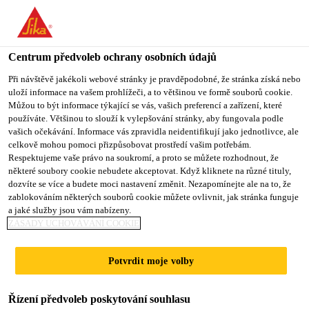
You are accessing "Sika CZ", it seems you are accessing it from
"Spojené státy". We have a dedicated website for your country.
Centrum předvoleb ochrany osobních údajů
TO SIKA
STAY ON SIKA
VYBERTE
USA
CZ
STÁT
Při návštěvě jakékoli webové stránky je pravděpodobné, že stránka získá nebo
uloží informace na vašem prohlížeči, a to většinou ve formě souborů cookie.
Můžou to být informace týkající se vás, vašich preferencí a zařízení, které
používáte. Většinou to slouží k vylepšování stránky, aby fungovala podle
Sika CZ
vašich očekávání. Informace vás zpravidla neidentifikují jako jednotlivce, ale
celkově mohou pomoci přizpůsobovat prostředí vašim potřebám.
Respektujeme vaše právo na soukromí, a proto se můžete rozhodnout, že
některé soubory cookie nebudete akceptovat. Když kliknete na různé tituly,
dozvíte se více a budete moci nastavení změnit. Nezapomínejte ale na to, že
zablokováním některých souborů cookie můžete ovlivnit, jak stránka funguje
PROFESIONÁLN
a jaké služby jsou vám nabízeny.
ZÁSADY UCHOVÁVÁNÍ COOKIE
Í PŘESTAVBA A
Potvrdit moje volby
OPRAVY
Řízení předvoleb poskytování souhlasu