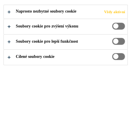
KARAVANŮ
Naprosto nezbytné soubory cookie
Vždy aktivní
Soubory cookie pro zvýšení výkonu
Soubory cookie pro lepší funkčnost
Industry
Dopravní prostředky
Cílené soubory cookie
Řešení Sika pro opravy a
přestavby karavanů a
obytných vozů