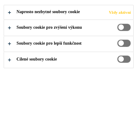
Naprosto nezbytné soubory cookie
Vždy aktivní
Jednoduchá aplikace
Dobrá adheze na široké spektrum substrátů
Soubory cookie pro zvýšení výkonu
Dobrá odolnost proti stárnutí
Soubory cookie pro lepší funkčnost
NAJDI PRODEJCE
Cílené soubory cookie
ZOBRAZIT
PRODUKTOVÝ
BEZPEČNOSTNÍ
VŠECHNY
LIST
LIST
DOKUMENTY
Přehled
Vlastnosti produktu
A