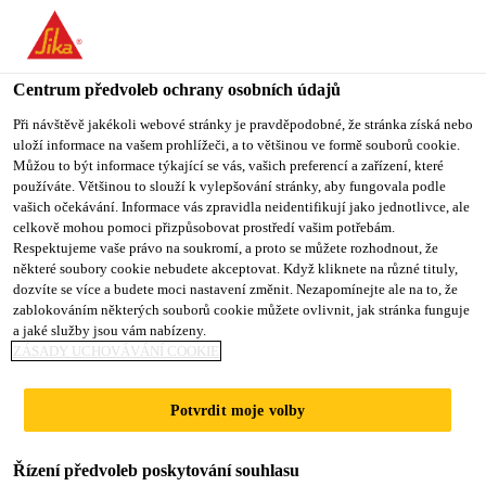
You are accessing "Sika CZ", it seems you are accessing it from
"Spojené státy". We have a dedicated website for your country.
Centrum předvoleb ochrany osobních údajů
TO SIKA
STAY ON SIKA
VYBERTE
Industry
...
SikaLastomer®-710
USA
CZ
STÁT
Při návštěvě jakékoli webové stránky je pravděpodobné, že stránka získá nebo
uloží informace na vašem prohlížeči, a to většinou ve formě souborů cookie.
Můžou to být informace týkající se vás, vašich preferencí a zařízení, které
používáte. Většinou to slouží k vylepšování stránky, aby fungovala podle
Sika CZ
vašich očekávání. Informace vás zpravidla neidentifikují jako jednotlivce, ale
celkově mohou pomoci přizpůsobovat prostředí vašim potřebám.
SikaLastomer®-710
Respektujeme vaše právo na soukromí, a proto se můžete rozhodnout, že
některé soubory cookie nebudete akceptovat. Když kliknete na různé tituly,
dozvíte se více a budete moci nastavení změnit. Nezapomínejte ale na to, že
Tmel na bázi Butylu
zablokováním některých souborů cookie můžete ovlivnit, jak stránka funguje
a jaké služby jsou vám nabízeny.
ZÁSADY UCHOVÁVÁNÍ COOKIE
SikaLastomer®-710 je nestékavý, pastovitý tmel na
bázi butylu. Vytvrzování probíhá fyzikálním
Potvrdit moje volby
sušením. Tento produkt lze použít jako plastický
tmel spojů v mnoha průmyslových odvětvích.
Čtěte více
Řízení předvoleb poskytování souhlasu