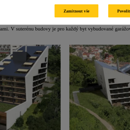
adlicích proti vodě.
Zamítnout vše
Povolit
ARABIT byly použity pro izolování spodní stavby v Praze, 
sami. V suterénu budovy je pro každý byt vybudované garážov