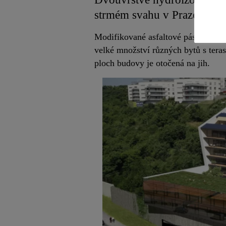
strmém svahu v Praze 5, v R
Modifikované asfaltové pásy KVK P
velké množství různých bytů s tera
ploch budovy je otočená na jih.