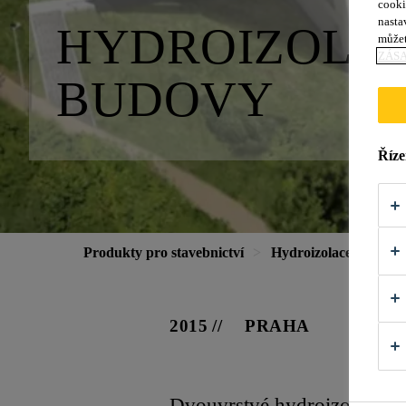
cooki
nasta
HYDROIZOLAC
můžet
ZÁS
BUDOVY
Říze
Produkty pro stavebnictví
Hydroizolace
Ref
2015
PRAHA
Dvouvrstvé hydroizolace sp