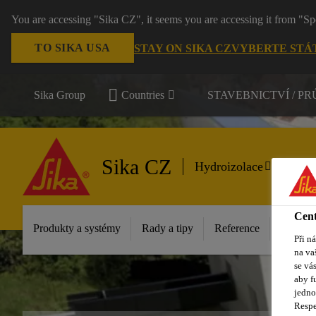
You are accessing "Sika CZ", it seems you are accessing it from "Sp
TO SIKA USA
STAY ON SIKA CZ
VYBERTE STÁ
Sika Group
Countries
STAVEBNICTVÍ / P
Sika CZ
Hydroizolace
Cent
Produkty a systémy
Rady a tipy
Reference
Dokume
Při n
na va
se vá
aby f
jedno
Respe