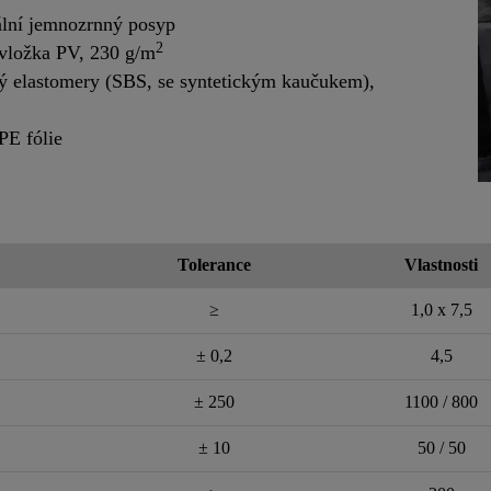
ální jemnozrnný posyp
2
 vložka PV, 230 g/m
ný elastomery (SBS, se syntetickým kaučukem),
PE fólie
Tolerance
Vlastnosti
≥
1,0 x 7,5
± 0,2
4,5
± 250
1100 / 800
± 10
50 / 50