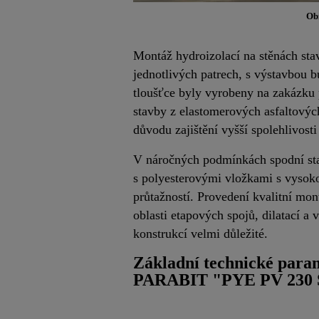
Ob
Montáž hydroizolací na stěnách sta
jednotlivých patrech, s výstavbou 
tloušťce byly vyrobeny na zakázku 
stavby z elastomerových asfaltovýc
důvodu zajištění vyšší spolehlivosti
V náročných podmínkách spodní stav
s polyesterovými vložkami s vysok
průtažností. Provedení kvalitní mon
oblasti etapových spojů, dilatací a
konstrukcí velmi důležité.
Základní technické para
PARABIT "PYE PV 230 S