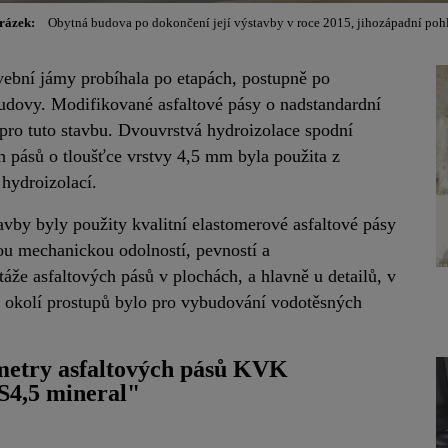
rázek:
Obytná budova po dokončení její výstavby v roce 2015, jihozápadní poh
vební jámy probíhala po etapách, postupně po
budovy. Modifikované asfaltové pásy o nadstandardní
pro tuto stavbu. Dvouvrstvá hydroizolace spodní
h pásů o tloušťce vrstvy 4,5 mm byla použita z
 hydroizolací.
by byly použity kvalitní elastomerové asfaltové pásy
ou mechanickou odolností, pevností a
táže asfaltových pásů v plochách, a hlavně u detailů, v
 v okolí prostupů bylo pro vybudování vodotěsných
metry asfaltových pásů KVK
4,5 mineral"