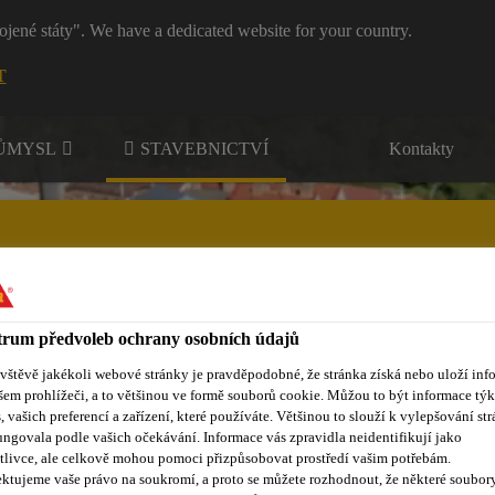
ojené státy". We have a dedicated website for your country.
T
RŮMYSL
STAVEBNICTVÍ
Kontakty
rum předvoleb ochrany osobních údajů
nty
Kontakty
ávštěvě jakékoli webové stránky je pravděpodobné, že stránka získá nebo uloží inf
šem prohlížeči, a to většinou ve formě souborů cookie. Můžou to být informace týk
s, vašich preferencí a zařízení, které používáte. Většinou to slouží k vylepšování str
ungovala podle vašich očekávání. Informace vás zpravidla neidentifikují jako
tlivce, ale celkově mohou pomoci přizpůsobovat prostředí vašim potřebám.
ktujeme vaše právo na soukromí, a proto se můžete rozhodnout, že některé soubor