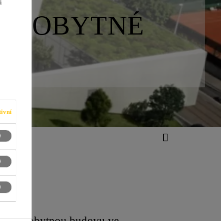
i
BY OBYTNÉ
ivní
atrovou obytnou budovu ve