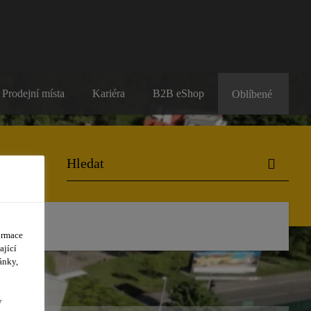
Prodejní místa
Kariéra
B2B eShop
Oblíbené
ormace
ající
ánky,
y