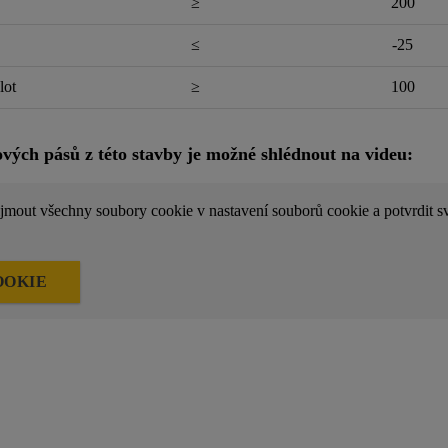
≥
200
≤
-25
lot
≥
100
ových pásů z této stavby je možné shlédnout na videu:
ijmout všechny soubory cookie v nastavení souborů cookie a potvrdit sv
OOKIE