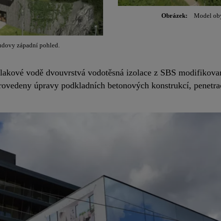
Obrázek:
Model oby
dovy západní pohled.
tlakové vodě dvouvrstvá vodotěsná izolace z SBS modifikova
provedeny úpravy podkladních betonových konstrukcí, penetra