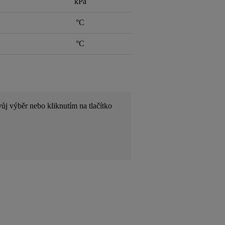
kPa
°C
°C
ůj výběr nebo kliknutím na tlačítko