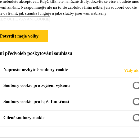
e nebudete akceptovat. Když kliknete na různé tituly, dozvíte se více a budete moc
vení změnit. Nezapomínejte ale na to, že zablokováním některých souborů cookie
E SPODNÍ STAV
e ovlivnit, jak stránka funguje a jaké služby jsou vám nabízeny.
ADY UCHOVÁVÁNÍ COOKIE
Potvrdit moje volby
ní předvoleb poskytování souhlasu
Naprosto nezbytné soubory cookie
Vždy akt
Soubory cookie pro zvýšení výkonu
erence
Hydroizolace spodní stavby obytné budovy
Soubory cookie pro lepší funkčnost
Cílené soubory cookie
odní stavby zajišťují tvarově zvláštní mnohap