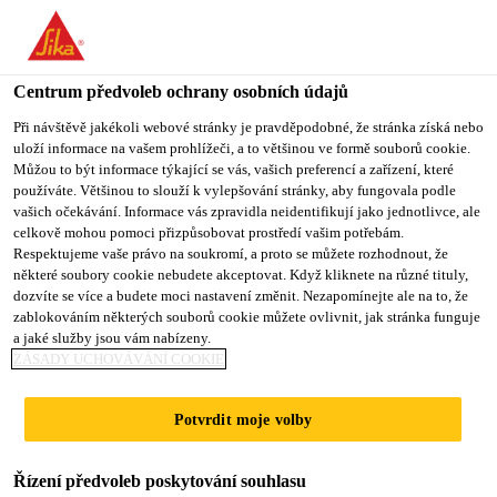
Centrum předvoleb ochrany osobních údajů
Při návštěvě jakékoli webové stránky je pravděpodobné, že stránka získá nebo
uloží informace na vašem prohlížeči, a to většinou ve formě souborů cookie.
TRADE MARKETING
Můžou to být informace týkající se vás, vašich preferencí a zařízení, které
používáte. Většinou to slouží k vylepšování stránky, aby fungovala podle
vašich očekávání. Informace vás zpravidla neidentifikují jako jednotlivce, ale
ASSISTANT
celkově mohou pomoci přizpůsobovat prostředí vašim potřebám.
Respektujeme vaše právo na soukromí, a proto se můžete rozhodnout, že
některé soubory cookie nebudete akceptovat. Když kliknete na různé tituly,
dozvíte se více a budete moci nastavení změnit. Nezapomínejte ale na to, že
Plný úvazek
zablokováním některých souborů cookie můžete ovlivnit, jak stránka funguje
a jaké služby jsou vám nabízeny.
Prodej
ZÁSADY UCHOVÁVÁNÍ COOKIE
Douala, Littoral Region, Cameroon
Potvrdit moje volby
PODAT ŽÁDOST
SDÍLET
Řízení předvoleb poskytování souhlasu