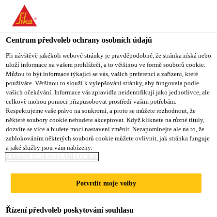
You are accessing "Sika CZ", it seems you are accessing it from
"Spojené státy". We have a dedicated website for your country.
Centrum předvoleb ochrany osobních údajů
TO SIKA
STAY ON SIKA
VYBERTE
Produkty pro stavebnictví
...
Sika® Crack Inducer Tu
USA
CZ
STÁT
Při návštěvě jakékoli webové stránky je pravděpodobné, že stránka získá nebo
uloží informace na vašem prohlížeči, a to většinou ve formě souborů cookie.
Můžou to být informace týkající se vás, vašich preferencí a zařízení, které
používáte. Většinou to slouží k vylepšování stránky, aby fungovala podle
Sika CZ
vašich očekávání. Informace vás zpravidla neidentifikují jako jednotlivce, ale
celkově mohou pomoci přizpůsobovat prostředí vašim potřebám.
Sika® Crack
Respektujeme vaše právo na soukromí, a proto se můžete rozhodnout, že
některé soubory cookie nebudete akceptovat. Když kliknete na různé tituly,
dozvíte se více a budete moci nastavení změnit. Nezapomínejte ale na to, že
Inducer Tubes
zablokováním některých souborů cookie můžete ovlivnit, jak stránka funguje
a jaké služby jsou vám nabízeny.
Type SR
ZÁSADY UCHOVÁVÁNÍ COOKIE
Potvrdit moje volby
Sika Crack Inducer Tube SR - těsnící
profil pro řízené spáry v konstrukcích z
Řízení předvoleb poskytování souhlasu