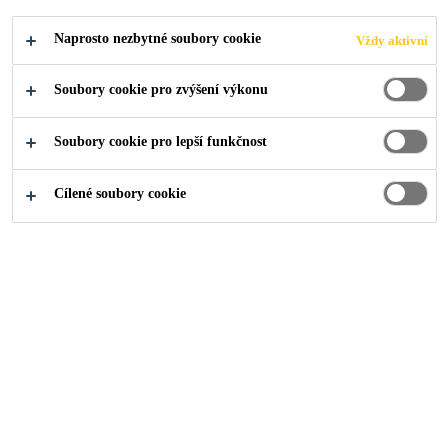
systémem BIS (Beton Immun System)
Naprosto nezbytné soubory cookie
Vždy aktivní
Soubory cookie pro zvýšení výkonu
O nás
...
Oprava mostu I/42 VMO Žabovřeská
Soubory cookie pro lepší funkčnost
Cílené soubory cookie
2019
BRNO
V rámci 1. etapy oprav velkého městského okruhu v Brně
byla v roce 2019 zahájena oprava mostu Kníničská přes
komunikaci I/42. Most sestává ze spřažených
prefabrikovaných komorových segmentů.