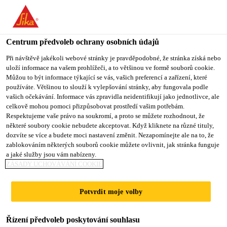
You are accessing "Sika CZ", it seems you are accessing it from
"Spojené státy". We have a dedicated website for your country.
Centrum předvoleb ochrany osobních údajů
TO SIKA
STAY ON SIKA
VYBERTE
USA
CZ
STÁT
Při návštěvě jakékoli webové stránky je pravděpodobné, že stránka získá nebo
uloží informace na vašem prohlížeči, a to většinou ve formě souborů cookie.
Můžou to být informace týkající se vás, vašich preferencí a zařízení, které
používáte. Většinou to slouží k vylepšování stránky, aby fungovala podle
Sika CZ
vašich očekávání. Informace vás zpravidla neidentifikují jako jednotlivce, ale
celkově mohou pomoci přizpůsobovat prostředí vašim potřebám.
Respektujeme vaše právo na soukromí, a proto se můžete rozhodnout, že
některé soubory cookie nebudete akceptovat. Když kliknete na různé tituly,
dozvíte se více a budete moci nastavení změnit. Nezapomínejte ale na to, že
zablokováním některých souborů cookie můžete ovlivnit, jak stránka funguje
OPRAVA
a jaké služby jsou vám nabízeny.
ZÁSADY UCHOVÁVÁNÍ COOKIE
SILNIČNÍHO
Potvrdit moje volby
MOSTU
Řízení předvoleb poskytování souhlasu