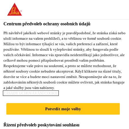
Centrum předvoleb ochrany osobních údajů
Při návštěvě jakékoli webové stránky je pravděpodobné, že stránka získá nebo
uloží informace na vašem prohlížeči, a to většinou ve formě souborů cookie.
MANAGER,
Můžou to být informace týkající se vás, vašich preferencí a zařízení, které
používáte. Většinou to slouží k vylepšování stránky, aby fungovala podle
vašich očekávání. Informace vás zpravidla neidentifikují jako jednotlivce, ale
PROCUREMENT
celkově mohou pomoci přizpůsobovat prostředí vašim potřebám.
Respektujeme vaše právo na soukromí, a proto se můžete rozhodnout, že
(JOHOR - ISKANDAR
některé soubory cookie nebudete akceptovat. Když kliknete na různé tituly,
dozvíte se více a budete moci nastavení změnit. Nezapomínejte ale na to, že
PUTERI BASED)
zablokováním některých souborů cookie můžete ovlivnit, jak stránka funguje
a jaké služby jsou vám nabízeny.
ZÁSADY UCHOVÁVÁNÍ COOKIE
Plný úvazek
Potvrdit moje volby
Nákup
Iskandar Puteri, Johor, Malaysia
Řízení předvoleb poskytování souhlasu