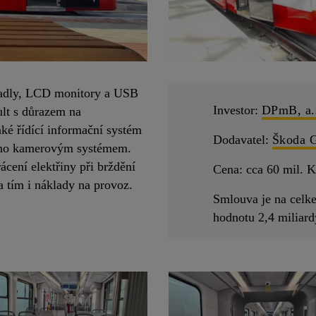
madly, LCD monitory a USB
Investor:
DPmB, a.
ult s důrazem na
ké řídící informační systém
Dodavatel:
Škoda 
veno kamerovým systémem.
ácení elektřiny při brždění
Cena: cca 60 mil. K
 a tím i náklady na provoz.
Smlouva je na celk
hodnotu 2,4 miliar