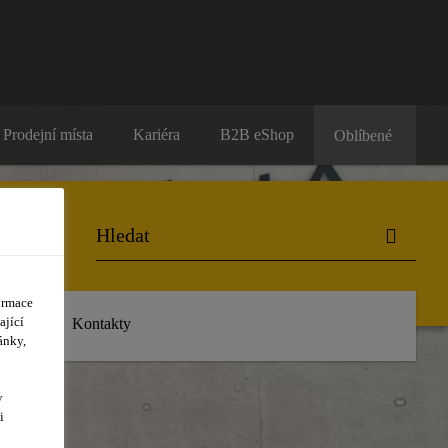
Prodejní místa
Kariéra
B2B eShop
Oblíbené
ormace
ající
dálosti
Kontakty
ánky,
y
i