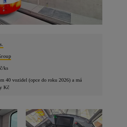
s.
Group
č/ks
em 40 vozidel (opce do roku 2026) a má
dy Kč