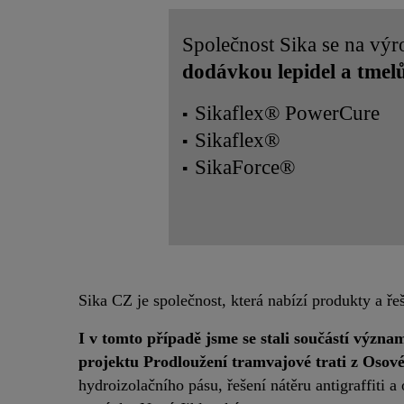
Společnost Sika se na výr
dodávkou lepidel a tmel
Sikaflex® PowerCure
Sikaflex®
SikaForce®
Sika CZ je společnost, která nabízí produkty a ře
I v tomto případě jsme se stali součástí význ
projektu Prodloužení tramvajové trati z Oso
hydroizolačního pásu, řešení nátěru antigraffiti