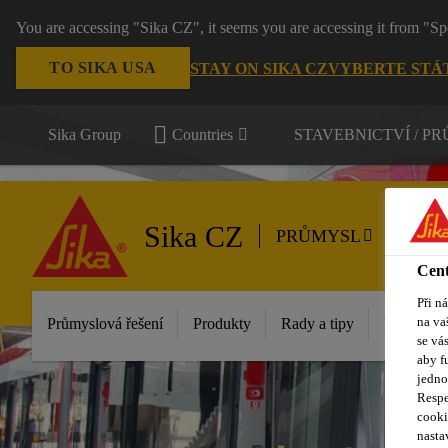
You are accessing "Sika CZ", it seems you are accessing it from "Sp
TO SIKA USA
STAY ON SIKA CZ
VYBERTE STÁ
Sika Group
Countries
STAVEBNICTVÍ / P
Sika CZ
PRŮMYSL
Cent
Při n
na va
Průmyslová řešení
Produkty
Rady a tipy
Reference
se vá
aby f
jedno
Respe
cooki
nasta