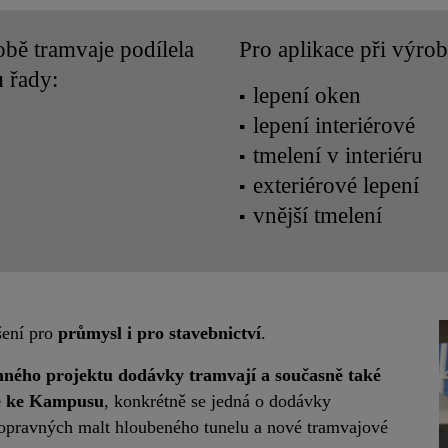
obě tramvaje podílela
Pro aplikace při výro
ů
řady:
lepení oken
lepení interiérové
tmelení v interiéru
exteriérové lepení
vnější tmelení
šení pro
průmysl i pro stavebnictví
.
amného projektu dodávky tramvají a současně také
vé ke Kampusu
, konkrétně se jedná o dodávky
 a opravných malt hloubeného tunelu a nové tramvajové