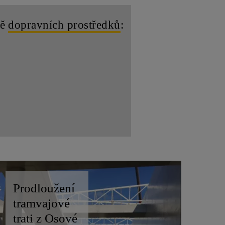
bě
dopravních prostředků
:
Prodloužení
tramvajové
trati z Osové