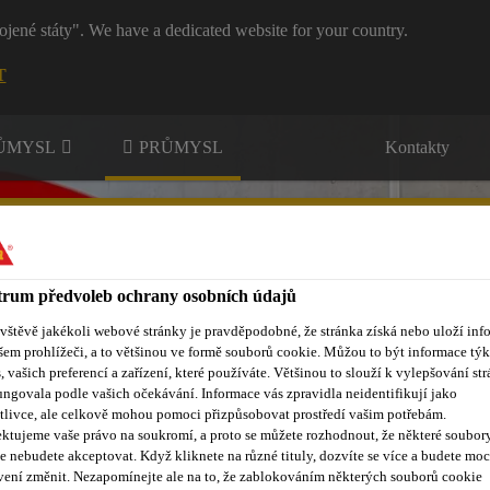
ojené státy". We have a dedicated website for your country.
T
RŮMYSL
PRŮMYSL
Kontakty
rum předvoleb ochrany osobních údajů
ávštěvě jakékoli webové stránky je pravděpodobné, že stránka získá nebo uloží inf
šem prohlížeči, a to většinou ve formě souborů cookie. Můžou to být informace týk
Inovace
Dokumenty ke stažení
O nás
Aktuality
U
s, vašich preferencí a zařízení, které používáte. Většinou to slouží k vylepšování str
ungovala podle vašich očekávání. Informace vás zpravidla neidentifikují jako
tlivce, ale celkově mohou pomoci přizpůsobovat prostředí vašim potřebám.
ktujeme vaše právo na soukromí, a proto se můžete rozhodnout, že některé soubor
e nebudete akceptovat. Když kliknete na různé tituly, dozvíte se více a budete moc
vení změnit. Nezapomínejte ale na to, že zablokováním některých souborů cookie