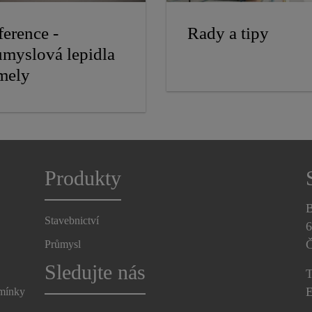
ference -
Rady a tipy
ůmyslová lepidla
tmely
Produkty
B
Stavebnictví
6
Č
Průmysl
Sledujte nás
T
E
dmínky