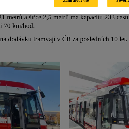
Zamítnout vše
Povolit
ipovaná jako obousměrné, nízkopodlažní tříčlá
1 metrů a šířce 2,5 metrů má kapacitu 233 cestuj
ti 70 km/hod.
 na dodávku tramvají v ČR za posledních 10 let.