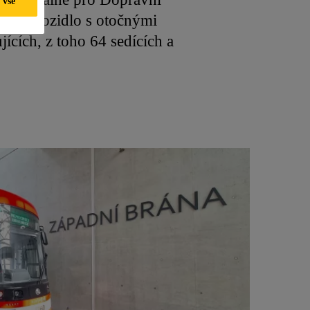
 vše
nkové vozidlo s otočnými
ících, z toho 64 sedících a