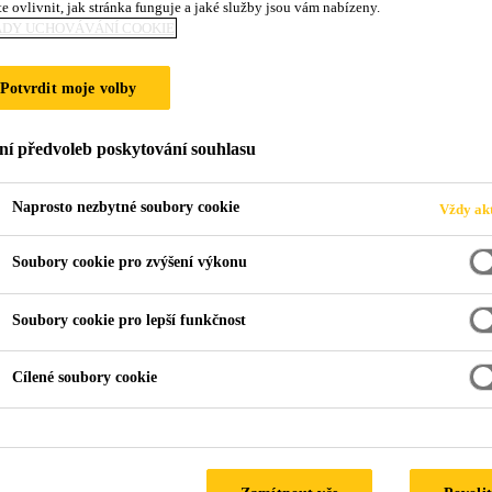
e ovlivnit, jak stránka funguje a jaké služby jsou vám nabízeny.
ADY UCHOVÁVÁNÍ COOKIE
DA FORCITY SM
Potvrdit moje volby
ní předvoleb poskytování souhlasu
Naprosto nezbytné soubory cookie
Vždy akt
Soubory cookie pro zvýšení výkonu
ForCity Smart
Soubory cookie pro lepší funkčnost
Cílené soubory cookie
City Smart 45T v červeno bílé variantě vyroben