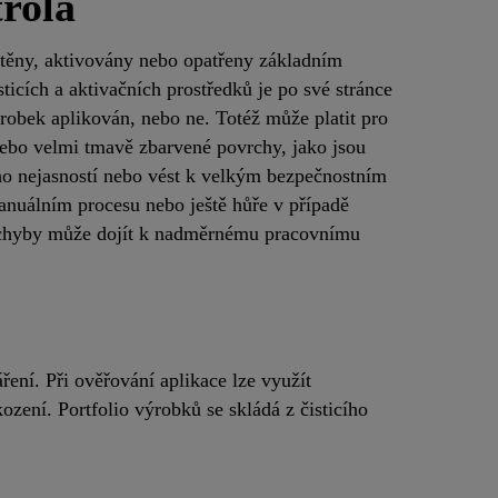
rola
štěny, aktivovány nebo opatřeny základním
ticích a aktivačních prostředků je po své stránce
ýrobek aplikován, nebo ne. Totéž může platit pro
 nebo velmi tmavě zbarvené povrchy, jako jsou
ho nejasností nebo vést k velkým bezpečnostním
uálním procesu nebo ještě hůře v případě
é chyby může dojít k nadměrnému pracovnímu
ení. Při ověřování aplikace lze využít
ození. Portfolio výrobků se skládá z čisticího