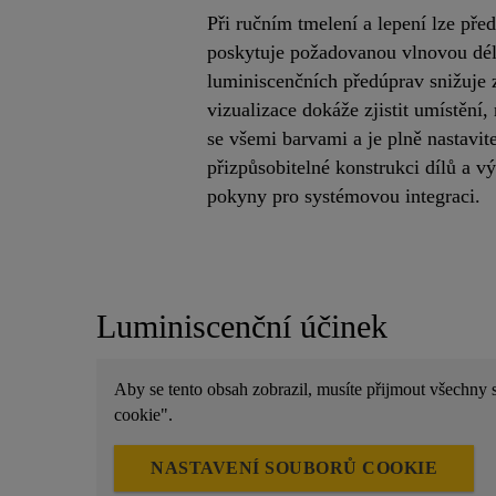
Při ručním tmelení a lepení lze př
poskytuje požadovanou vlnovou dél
luminiscenčních předúprav snižuje z
vizualizace dokáže zjistit umístění
se všemi barvami a je plně nastavi
přizpůsobitelné konstrukci dílů a
pokyny pro systémovou integraci.
Luminiscenční účinek
Aby se tento obsah zobrazil, musíte přijmout všechny 
cookie".
NASTAVENÍ SOUBORŮ COOKIE