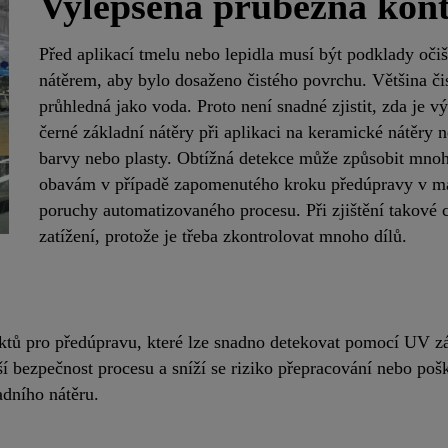
Vylepšená průběžná kont
Před aplikací tmelu nebo lepidla musí být podklady oči
nátěrem, aby bylo dosaženo čistého povrchu. Většina čis
průhledná jako voda. Proto není snadné zjistit, zda je v
černé základní nátěry při aplikaci na keramické nátěry
barvy nebo plasty. Obtížná detekce může způsobit mno
obavám v případě zapomenutého kroku předúpravy v man
poruchy automatizovaného procesu. Při zjištění takov
zatížení, protože je třeba zkontrolovat mnoho dílů.
ktů pro předúpravu, které lze snadno detekovat pomocí UV zář
í bezpečnost procesu a sníží se riziko přepracování nebo pošk
adního nátěru.