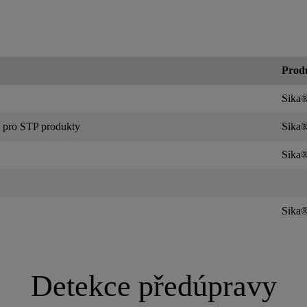
Prod
Sika
 a pro STP produkty
Sika
Sika
Sika®
Detekce předúpravy