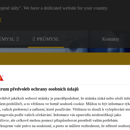
ojené státy". We have a dedicated website for your country.
T
RŮMYSL
PRŮMYSL
Kontakty
rum předvoleb ochrany osobních údajů
 stažení
ávštěvě jakékoli webové stránky je pravděpodobné, že stránka získá nebo uloží inf
šem prohlížeči, a to většinou ve formě souborů cookie. Můžou to být informace týk
s, vašich preferencí a zařízení, které používáte. Většinou to slouží k vylepšování str
ungovala podle vašich očekávání. Informace vás zpravidla neidentifikují jako
tlivce, ale celkově mohou pomoci přizpůsobovat prostředí vašim potřebám.
ktujeme vaše právo na soukromí, a proto se můžete rozhodnout, že některé soubor