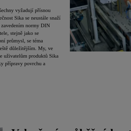
všechny vyžadují přísnou
čnost Sika se neustále snaží
Se zavedením normy DIN
ele, stejně jako se
ní průmysl, se téma
eště důležitějším. My, ve
me uživatelům produktů Sika
oky přípravy povrchu a