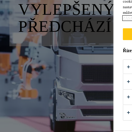
cooki
VYLEPŠENÝ P
nasta
můžet
ZÁS
PŘEDCHÁZÍ V
Říze