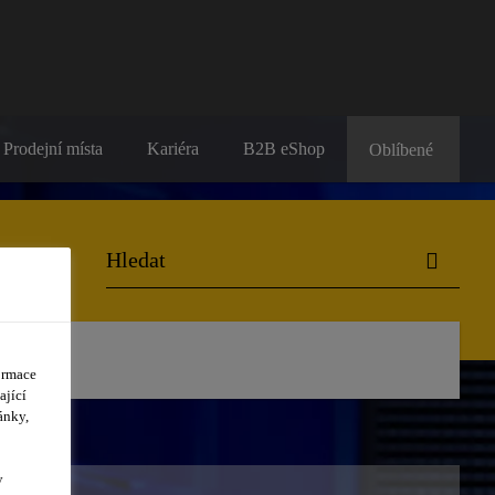
Prodejní místa
Kariéra
B2B eShop
Oblíbené
ormace
ající
ánky,
y