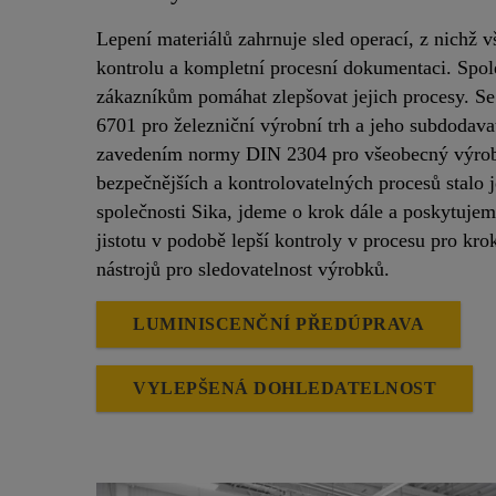
Lepení materiálů zahrnuje sled operací, z nichž 
kontrolu a kompletní procesní dokumentaci. Spole
zákazníkům pomáhat zlepšovat jejich procesy. 
6701 pro železniční výrobní trh a jeho subdodavat
zavedením normy DIN 2304 pro všeobecný výrob
bezpečnějších a kontrolovatelných procesů stalo j
společnosti Sika, jdeme o krok dále a poskytuje
jistotu v podobě lepší kontroly v procesu pro kr
nástrojů pro sledovatelnost výrobků.
LUMINISCENČNÍ PŘEDÚPRAVA
VYLEPŠENÁ DOHLEDATELNOST