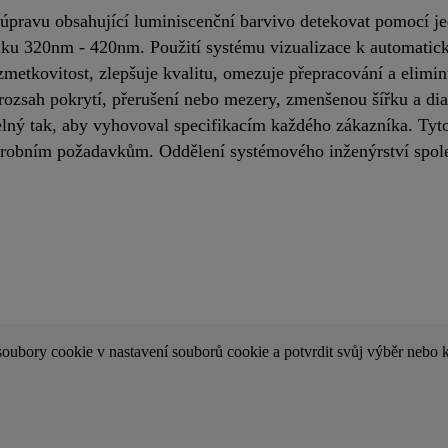
edúpravu obsahující luminiscenční barvivo detekovat pomocí 
ku 320nm - 420nm. Použití systému vizualizace k automatick
metkovitost, zlepšuje kvalitu, omezuje přepracování a elimin
, rozsah pokrytí, přerušení nebo mezery, zmenšenou šířku a di
telný tak, aby vyhovoval specifikacím každého zákazníka. Tyt
 výrobním požadavkům. Oddělení systémového inženýrství spol
soubory cookie v nastavení souborů cookie a potvrdit svůj výběr nebo 