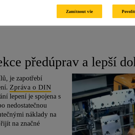
Zamítnout vše
Povolit
ostí
Vylepšený proces lepení, který předchází vzniku poruch
kce předúprav a lepší do
lů, je zapotřebí
ení.
Zpráva o DIN
ání lepení je spojena s
bo nedostatečnou
utečnými náklady na
ijít na značné