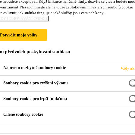
e nebudete akceptovat. Když kliknete na různé tituly, dozvíte se více a budete moc
ROCES LEPENÍ, 
vení změnit. Nezapomínejte ale na to, že zablokováním některých souborů cookie
e ovlivnit, jak stránka funguje a jaké služby jsou vám nabízeny.
ADY UCHOVÁVÁNÍ COOKIE
ZNIKU PORUCH
Potvrdit moje volby
ní předvoleb poskytování souhlasu
Naprosto nezbytné soubory cookie
Vždy akt
Soubory cookie pro zvýšení výkonu
Soubory cookie pro lepší funkčnost
Cílené soubory cookie