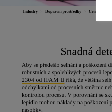
Industry
Dopravní prostředky
Centrum znal
Snadná dete
Aby se předešlo selhání a poškození dí
robustních a spolehlivých procesů lep
2304 od IFAM
říká, že většina selh
odchylkami od procesních směrnic ne
kontrolou procesu. V porovnání se sk
lepidlo mohou náklady na poškození př
násobky.