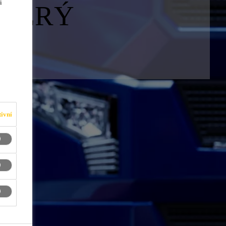
i
KTERÝ
ivní