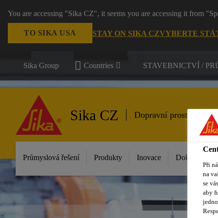
You are accessing "Sika CZ", it seems you are accessing it from "Sp
TO SIKA USA
STAY ON SIKA CZ
VYBERTE STÁ
Sika Group
Countries
STAVEBNICTVÍ / P
Sika CZ
Dopravní prostředky
Cent
Průmyslová řešení
Produkty
Inovace
Dokumenty ke
Při n
na va
se vá
aby f
jedno
Respe